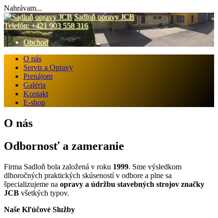
Nahrávam...
content
Prejsť
Sadloň opravy JCB
na
Telefón:
+421 903 558 316
obsah
Obchod
O nás
Servis a Opravy
Prenájom
Galéria
Kontakt
E-shop
O nás
Odbornosť a zameranie
Firma Sadloň bola založená v roku
1999
. Sme výsledkom
dlhoročných praktických skúseností v odbore a plne sa
špecializujeme na
opravy a údržbu stavebných strojov značky
JCB
všetkých typov.
Naše Kľúčové Služby