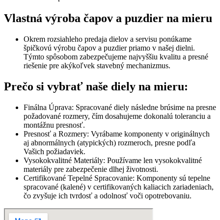
Vlastná výroba čapov a puzdier na mieru
Okrem rozsiahleho predaja dielov a servisu ponúkame
špičkovú výrobu čapov a puzdier priamo v našej dielni.
Týmto spôsobom zabezpečujeme najvyššiu kvalitu a presné
riešenie pre akýkoľvek stavebný mechanizmus.
Prečo si vybrať naše diely na mieru:
Finálna Úprava: Spracované diely následne brúsime na presne
požadované rozmery, čím dosahujeme dokonalú toleranciu a
montážnu presnosť.
Presnosť a Rozmery: Vyrábame komponenty v originálnych
aj abnormálnych (atypických) rozmeroch, presne podľa
Vašich požiadaviek.
Vysokokvalitné Materiály: Používame len vysokokvalitné
materiály pre zabezpečenie dlhej životnosti.
Certifikované Tepelné Spracovanie: Komponenty sú tepelne
spracované (kalené) v certifikovaných kaliacich zariadeniach,
čo zvyšuje ich tvrdosť a odolnosť voči opotrebovaniu.