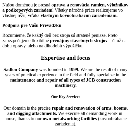
Našou doménou je presná
oprava a renovácia ramien, výložníkov
a podkopových zariadení.
Všetky náročné práce realizujeme vo
vlastnej réžii, vďaka
vlastným kovoobrábacím zariadeniam.
Podpora pre Vašu Prevádzku
Rozumieme, že každý deň bez stroja sú stratené peniaze. Preto
zabezpečujeme flexibilné
prenájmy stavebných strojov
– či už na
dobu opravy, alebo na dlhodobú výpožičku.
Expertise and focus
Sadlon Company
was founded in
1999
. We are the result of many
years of practical experience in the field and fully specialize in the
maintenance and repair of all types of JCB construction
machinery.
Our Key Services
Our domain is the precise
repair and renovation of arms, booms,
and digging attachments.
We execute all demanding work in-
house, thanks to our
own metalworking facilities
(kovoobrábacie
zariadenia).