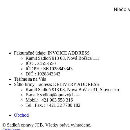
Niečo v
Fakturačné údaje: INVOICE ADDRESS
Kamil Sadloň 913 08, Nová Bošáca 111
IČO : 34553550
IČDPH : SK1028843343
DIČ : 1028843343
Tešíme sa na Vás
Sídlo firmy – adresa: DELIVERY ADDRESS
Kamil Sadloň 913 08, Nová Bošáca 31, Slovensko
E-mail: sadlon@opravyjcb.sk
Mobil: +421 903 558 316
Tel., Fax. : +421 32 7780 182
Obchod
© Sadloň opravy JCB. Všetky práva vyhradené.